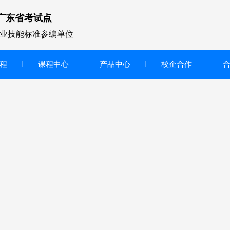
广东省考试点
业技能标准参编单位
程
课程中心
产品中心
校企合作
无人机vr虚拟仿真实训区
智慧交互显示大屏
无人机基础飞行模拟仿真教学
实训系统