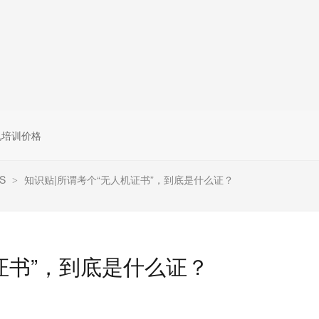
无人机组调维检
多旋翼无人机组装专用配件套
装
垂直起降固定翼装调实训教学
无人机套装
机培训价格
S
知识贴|所谓考个“无人机证书”，到底是什么证？
>
证书”，到底是什么证？