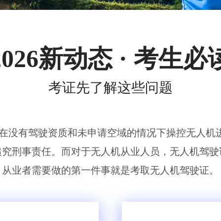
无人机组调维检
2026新动态 · 考生必
多旋翼无人机组装专用配件套
装
垂直起降固定翼装调实训教学
无人机套装
考证先了解这些问题
,在没有驾驶资质和未申请空域的情况下操控无人机
追究刑事责任。而对于无人机从业人员，无人机驾驶
从业者需要做的第一件事就是考取无人机驾驶证。