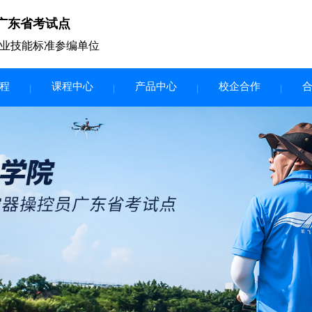
广东省考试点
业技能标准参编单位
程
课程中心
产品中心
校企合作
无人机vr虚拟仿真实训区
智慧交互显示大屏
无人机基础飞行模拟仿真教学
实训系统