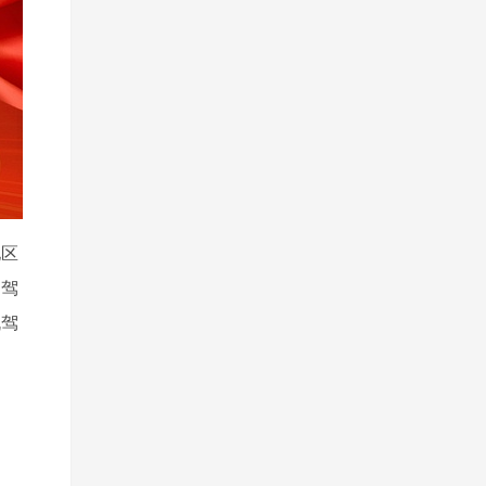
地区
（驾
机驾