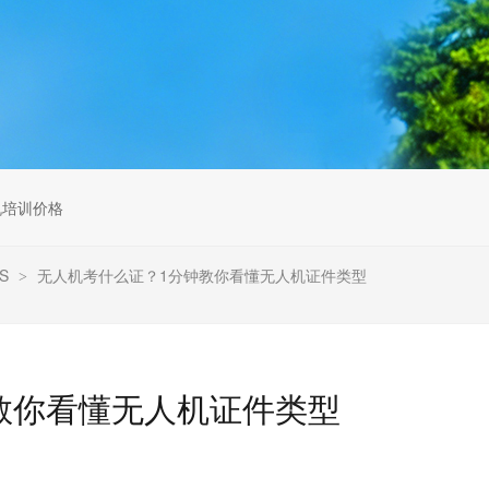
无人机组调维检
多旋翼无人机组装专用配件套
装
垂直起降固定翼装调实训教学
无人机套装
机培训价格
S
无人机考什么证？1分钟教你看懂无人机证件类型
>
教你看懂无人机证件类型