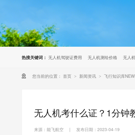
无人机考培创新专区
人社无人机职业工种实训系统
多旋翼无人机考培训练专用套
装
无人机考培基地工具
无人机考试评测系统
热搜关键词：
无人机驾驶证费用
无人机测绘价格
无人
您当前的位置：
首页
新闻资讯
飞行知识库NEW
>
>
无人机考什么证？1分钟
来源：能飞航空
|
发布日期：2023-04-19