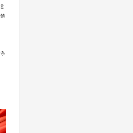
运
解禁
掺杂
、