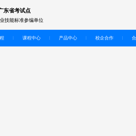
广东省考试点
业技能标准参编单位
程
课程中心
产品中心
校企合作
无人机vr虚拟仿真实训区
智慧交互显示大屏
无人机基础飞行模拟仿真教学
实训系统