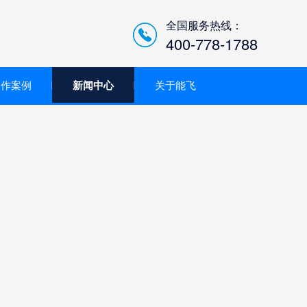
全国服务热线：
400-778-1788
合作案例
新闻中心
关于能飞
低空经济智慧巡检平台/机
场系统