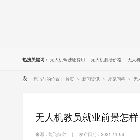
无人机考培创新专区
人社无人机职业工种实训系统
多旋翼无人机考培训练专用套
装
无人机考培基地工具
无人机考试评测系统
热搜关键词：
无人机驾驶证费用
无人机测绘价格
无人
您当前的位置：
首页
新闻资讯
常见问答
无
>
>
>
无人机教员就业前景怎样
来源：能飞航空
|
发布日期：2021-11-06