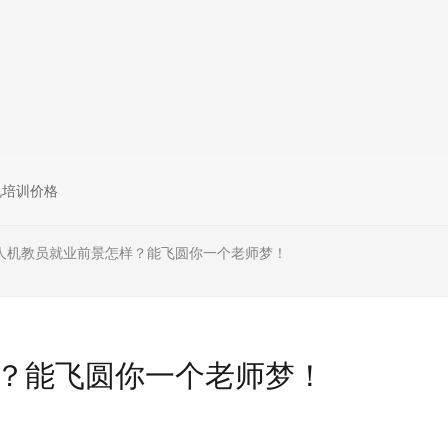
无人机组调维检
多旋翼无人机组装专用配件套
装
垂直起降固定翼装调实训教学
无人机套装
机培训价格
人机教员就业前景怎样？能飞圆你一个老师梦！
？能飞圆你一个老师梦！