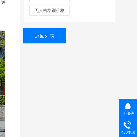
强演
无人机培训价格
人
返回列表
QQ咨询
400电话