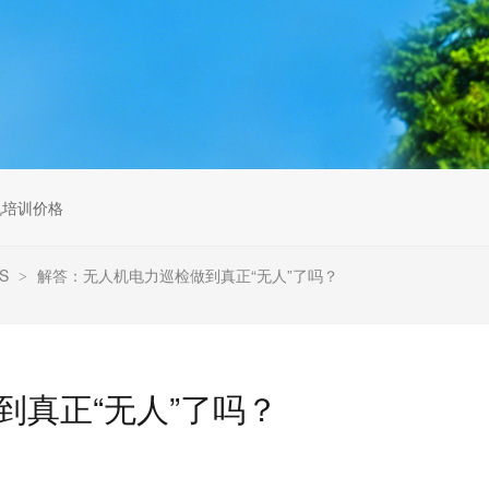
无人机组调维检
多旋翼无人机组装专用配件套
装
垂直起降固定翼装调实训教学
无人机套装
机培训价格
S
解答：无人机电力巡检做到真正“无人”了吗？
>
到真正“无人”了吗？