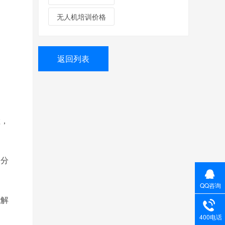
无人机培训价格
返回列表
检，
、分
QQ咨询
能解
400电话