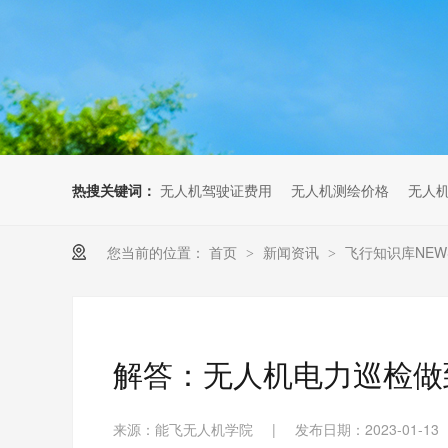
无人机考培创新专区
人社无人机职业工种实训系统
多旋翼无人机考培训练专用套
装
无人机考培基地工具
无人机考试评测系统
热搜关键词：
无人机驾驶证费用
无人机测绘价格
无人
您当前的位置：
首页
新闻资讯
飞行知识库NEW
>
>
解答：无人机电力巡检做
来源：能飞无人机学院
|
发布日期：2023-01-13