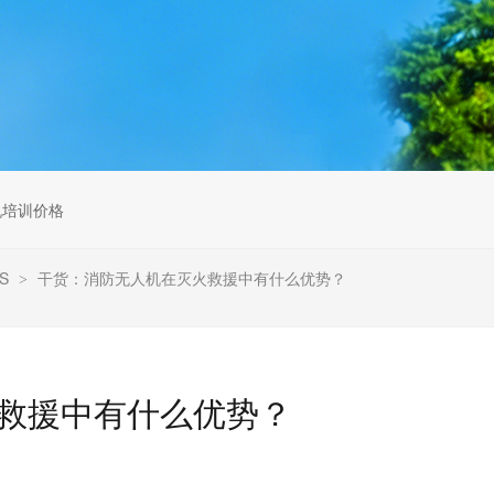
无人机组调维检
多旋翼无人机组装专用配件套
装
垂直起降固定翼装调实训教学
无人机套装
机培训价格
S
干货：消防无人机在灭火救援中有什么优势？
>
救援中有什么优势？