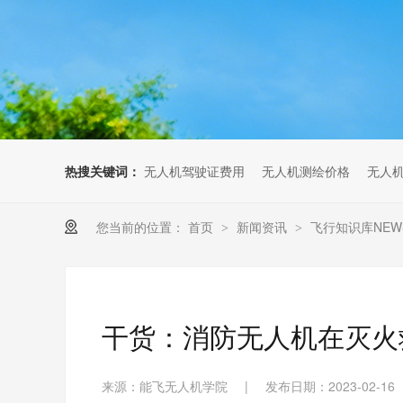
无人机考培创新专区
人社无人机职业工种实训系统
多旋翼无人机考培训练专用套
装
无人机考培基地工具
无人机考试评测系统
热搜关键词：
无人机驾驶证费用
无人机测绘价格
无人
您当前的位置：
首页
新闻资讯
飞行知识库NEW
>
>
干货：消防无人机在灭火
来源：能飞无人机学院
|
发布日期：2023-02-16