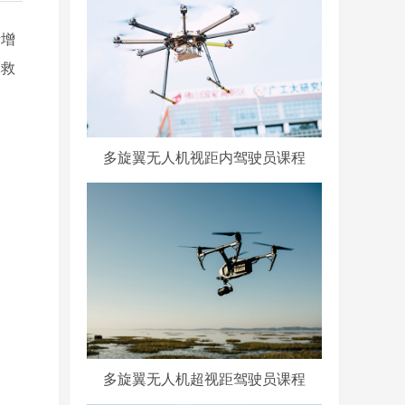
渐增
、救
多旋翼无人机视距内驾驶员课程
多旋翼无人机超视距驾驶员课程