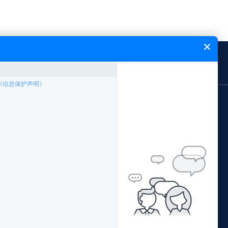
闻中心
能飞简介
网站地图
应用领域
案例专题
林业局应用方案
中国南方电网
公安局应用方案
西藏农牧局
证培训
交通局应用方案
阳江市公安局森林公安
配套产品
水利局应用方案
青海省地理国情监测院
据处理
环保局应用方案
广西柳州执法局
国土局应用方案
佛山珠江传媒
鄂尔多斯水土保持监督执法局