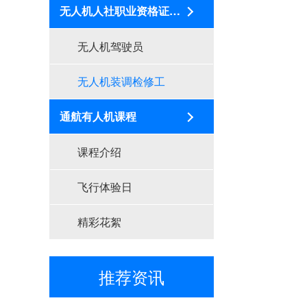
无人机人社职业资格证培训
无人机驾驶员
无人机装调检修工
通航有人机课程
课程介绍
武汉无人机维修培训学校如何选？专业维修技术是关键
封开县无人机培训案例
飞行体验日
学开无人机去哪里学？这份选机构指南让你少走弯路
精彩花絮
修理无人机哪里学？选择专业机构是关键
推荐资讯
重庆无人机维修去哪里学？选对机构是关键