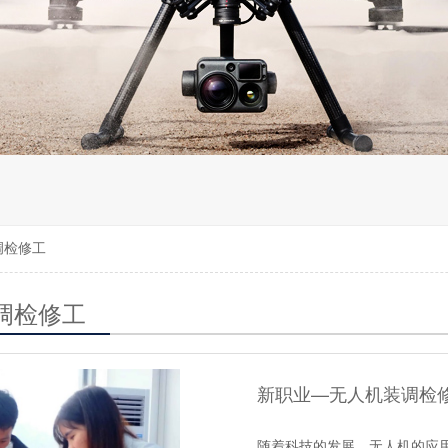
无人机组调维检
多旋翼无人机组装专用配件套
装
垂直起降固定翼装调实训教学
无人机套装
调检修工
调检修工
新职业—无人机装调检
随着科技的发展，无人机的应