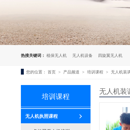
无人机考培创新专区
人社无人机职业工种实训系统
多旋翼无人机考培训练专用套
装
无人机考培基地工具
无人机考试评测系统
热搜关键词：
植保无人机
无人机设备
四旋翼无人机
您的位置：
首页
产品频道
培训课程
无人机装
>
>
>
无人机装
培训课程
无人机执照课程