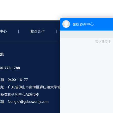
中心
校企合作
合作案例
新
服务项目
我们
无人机考证
00-778-1788
行业应用培训
服：2490116177
人社职业资格
地址：广东省佛山市南海区狮山镇大学城广工大数控
无人机设备及
装备数据研究中心A2座5楼
飞行服务及数
箱：Nengfei@gdpowerfly.com
更多服务咨询