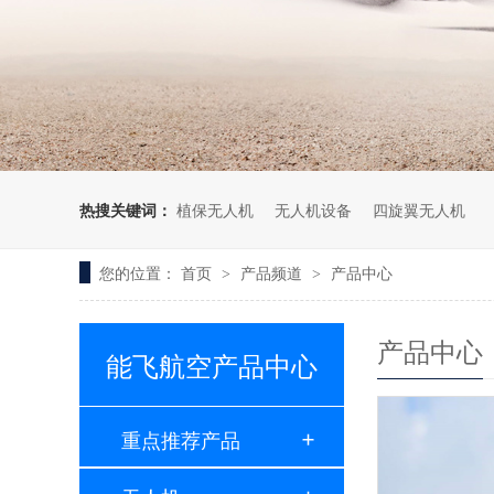
无人机考培创新专区
人社无人机职业工种实训系统
多旋翼无人机考培训练专用套
装
无人机考培基地工具
无人机考试评测系统
热搜关键词：
植保无人机
无人机设备
四旋翼无人机
您的位置：
首页
产品频道
产品中心
>
>
产品中心
能飞航空产品中心
重点推荐产品