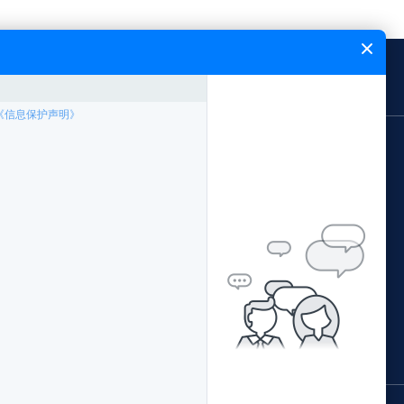
闻中心
能飞简介
网站地图
应用领域
案例专题
林业局应用方案
中国南方电网
公安局应用方案
西藏农牧局
证培训
交通局应用方案
阳江市公安局森林公安
配套产品
水利局应用方案
青海省地理国情监测院
据处理
环保局应用方案
广西柳州执法局
国土局应用方案
佛山珠江传媒
鄂尔多斯水土保持监督执法局