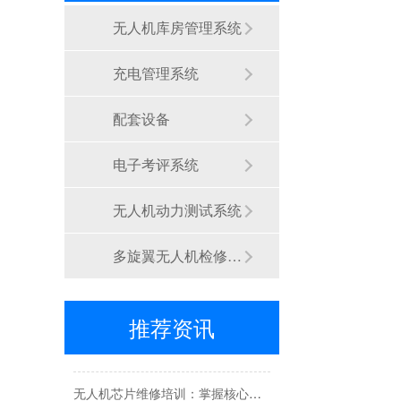
无人机库房管理系统
充电管理系统
配套设备
深圳无人机维修培训正规机构怎么选？这份指南值得一看
电子考评系统
封开县无人机培训案例
无人机动力测试系统
重庆市无人机维修培训学校怎么选？从资质到就业的全方位解析
多旋翼无人机检修定损系统
长沙无人机维修培训学校怎么选？专业机构助你掌握核心技能
武汉无人机维修培训学校如何选？专业维修技术是关键
推荐资讯
武汉疆灵科技无人机维修培训：专业实训，助你成为无人机维修能手
无人机芯片维修培训：掌握核心技术的职业新赛道