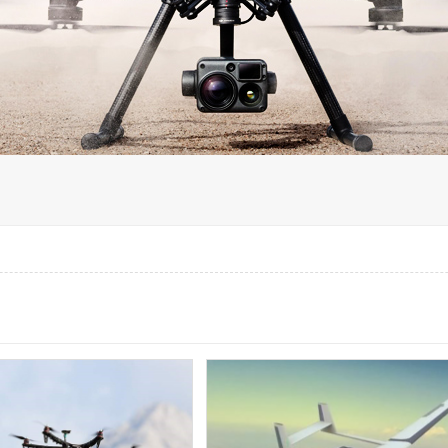
无人机组调维检
多旋翼无人机组装专用配件套
装
垂直起降固定翼装调实训教学
无人机套装