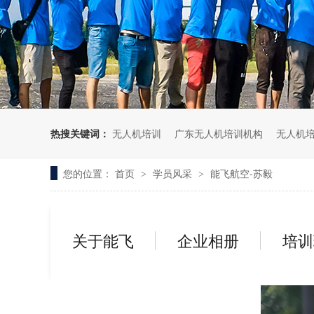
无人机考培创新专区
人社无人机职业工种实训系统
多旋翼无人机考培训练专用套
装
无人机考培基地工具
无人机考试评测系统
热搜关键词：
无人机培训
广东无人机培训机构
无人机
您的位置：
首页
学员风采
能飞航空-苏毅
>
>
关于能飞
企业相册
培训