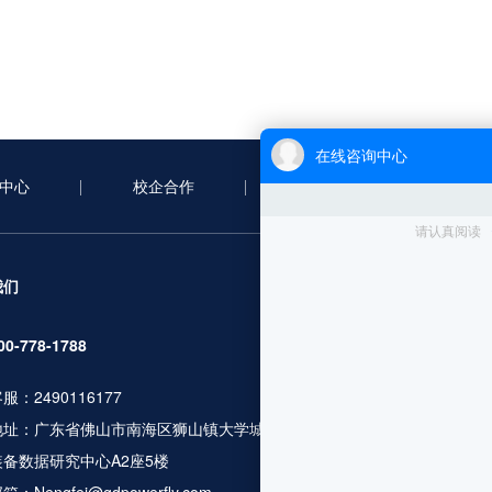
中心
校企合作
合作案例
新
服务项目
我们
无人机考证
00-778-1788
行业应用培训
服：2490116177
人社职业资格
地址：广东省佛山市南海区狮山镇大学城广工大数控
无人机设备及
装备数据研究中心A2座5楼
飞行服务及数
更多服务咨询