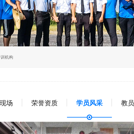
无人机组调维检
多旋翼无人机组装专用配件套
装
垂直起降固定翼装调实训教学
无人机套装
培训机构
现场
荣誉资质
学员风采
教