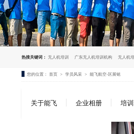
无人机考培创新专区
人社无人机职业工种实训系统
多旋翼无人机考培训练专用套
装
无人机考培基地工具
无人机考试评测系统
热搜关键词：
无人机培训
广东无人机培训机构
无人机
您的位置：
首页
学员风采
能飞航空-区展铭
>
>
关于能飞
企业相册
培训