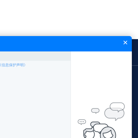
闻中心
能飞简介
网站地图
应用领域
案例专题
林业局应用方案
中国南方电网
公安局应用方案
西藏农牧局
证培训
交通局应用方案
阳江市公安局森林公安
配套产品
水利局应用方案
青海省地理国情监测院
据处理
环保局应用方案
广西柳州执法局
国土局应用方案
佛山珠江传媒