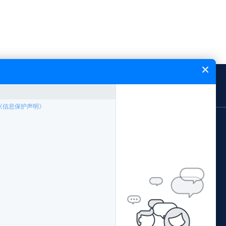
闻中心
能飞简介
网站地图
应用领域
案例专题
林业局应用方案
中国南方电网
公安局应用方案
西藏农牧局
证培训
交通局应用方案
阳江市公安局森林公安
配套产品
水利局应用方案
青海省地理国情监测院
据处理
环保局应用方案
广西柳州执法局
国土局应用方案
佛山珠江传媒