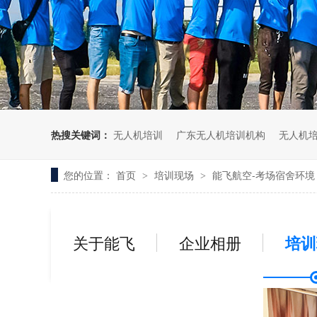
无人机考培创新专区
人社无人机职业工种实训系统
多旋翼无人机考培训练专用套
装
无人机考培基地工具
无人机考试评测系统
热搜关键词：
无人机培训
广东无人机培训机构
无人机
您的位置：
首页
培训现场
能飞航空-考场宿舍环境
>
>
关于能飞
企业相册
培训