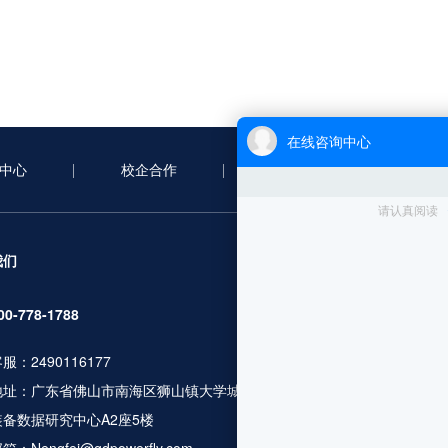
中心
校企合作
合作案例
新
服务项目
我们
无人机考证
00-778-1788
行业应用培训
服：2490116177
人社职业资格
地址：广东省佛山市南海区狮山镇大学城广工大数控
无人机设备及
装备数据研究中心A2座5楼
飞行服务及数
更多服务咨询