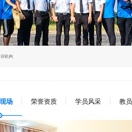
无人机组调维检
多旋翼无人机组装专用配件套
装
垂直起降固定翼装调实训教学
无人机套装
培训机构
现场
荣誉资质
学员风采
教