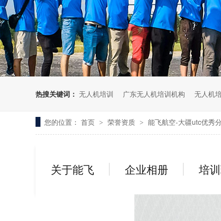
无人机考培创新专区
人社无人机职业工种实训系统
多旋翼无人机考培训练专用套
装
无人机考培基地工具
无人机考试评测系统
热搜关键词：
无人机培训
广东无人机培训机构
无人机
您的位置：
首页
荣誉资质
能飞航空-大疆utc优秀
>
>
关于能飞
企业相册
培训