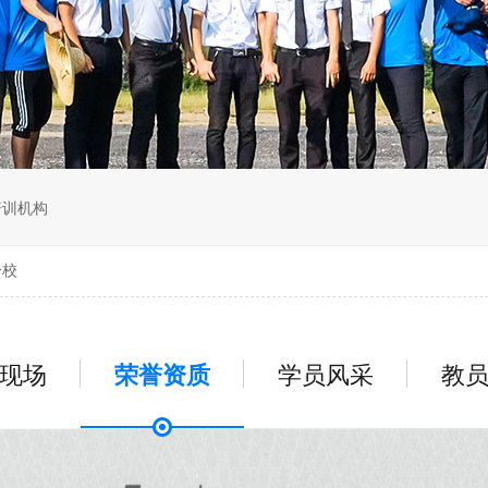
无人机组调维检
多旋翼无人机组装专用配件套
装
垂直起降固定翼装调实训教学
无人机套装
培训机构
分校
现场
荣誉资质
学员风采
教