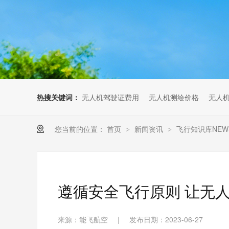
无人机考培创新专区
人社无人机职业工种实训系统
多旋翼无人机考培训练专用套
装
无人机考培基地工具
无人机考试评测系统
热搜关键词：
无人机驾驶证费用
无人机测绘价格
无人
您当前的位置：
首页
新闻资讯
飞行知识库NEW
>
>
遵循安全飞行原则 让无
来源：能飞航空
|
发布日期：2023-06-27