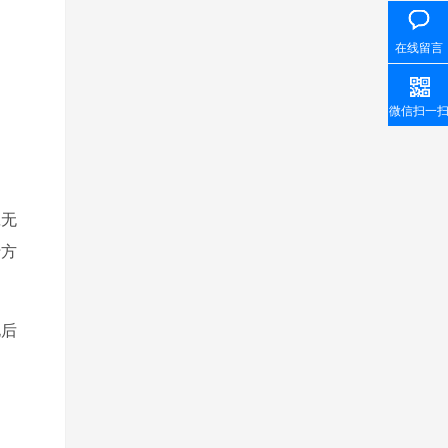
在线留言
微信扫一
旦无
行方
电后