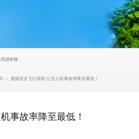
无人机组调维检
多旋翼无人机组装专用配件套
装
垂直起降固定翼装调实训教学
无人机套装
机培训价格
S
遵循安全飞行原则 让无人机事故率降至最低！
>
人机事故率降至最低！