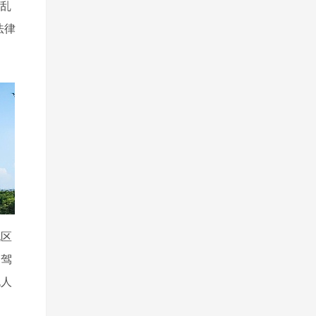
“乱
法律
地区
（驾
无人