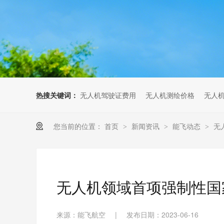
无人机考培创新专区
人社无人机职业工种实训系统
多旋翼无人机考培训练专用套
装
无人机考培基地工具
无人机考试评测系统
热搜关键词：
无人机驾驶证费用
无人机测绘价格
无人
您当前的位置：
首页
新闻资讯
能飞动态
无
>
>
>
无人机领域首项强制性国
来源：能飞航空
|
发布日期：2023-06-16