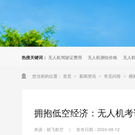
无人机考培创新专区
人社无人机职业工种实训系统
多旋翼无人机考培训练专用套
装
无人机考培基地工具
无人机考试评测系统
热搜关键词：
无人机驾驶证费用
无人机测绘价格
无人
您当前的位置：
首页
新闻资讯
常见问答
拥
>
>
>
拥抱低空经济：无人机考
来源：能飞航空
|
发布日期：2024-08-12