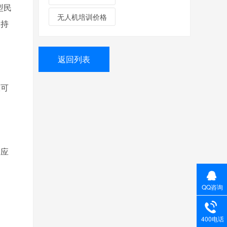
型民
无人机培训价格
，持
返回列表
仅可
的应
QQ咨询
400电话