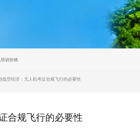
无人机组调维检
多旋翼无人机组装专用配件套
装
垂直起降固定翼装调实训教学
无人机套装
机培训价格
抱低空经济：无人机考证合规飞行的必要性
证合规飞行的必要性