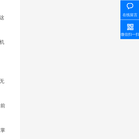
在线留言
这
微信扫一
机
无
展前
以掌