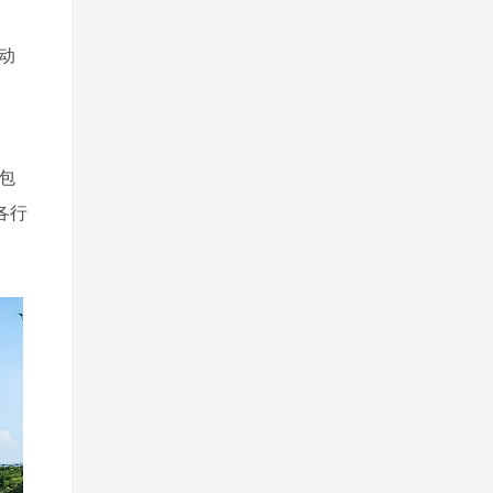
动
，
包
各行