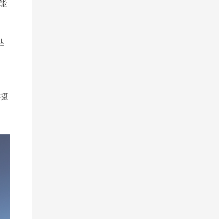
能
达
拍摄