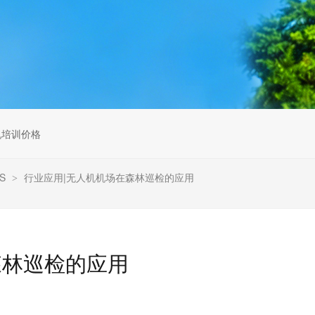
无人机组调维检
多旋翼无人机组装专用配件套
装
垂直起降固定翼装调实训教学
无人机套装
机培训价格
S
行业应用|无人机机场在森林巡检的应用
>
森林巡检的应用