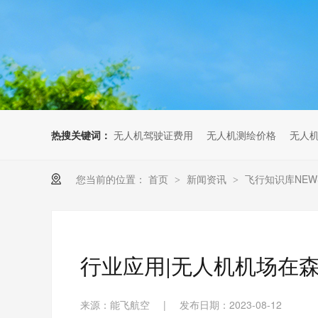
无人机考培创新专区
人社无人机职业工种实训系统
多旋翼无人机考培训练专用套
装
无人机考培基地工具
无人机考试评测系统
热搜关键词：
无人机驾驶证费用
无人机测绘价格
无人
您当前的位置：
首页
新闻资讯
飞行知识库NEW
>
>
行业应用|无人机机场在
来源：能飞航空
|
发布日期：2023-08-12