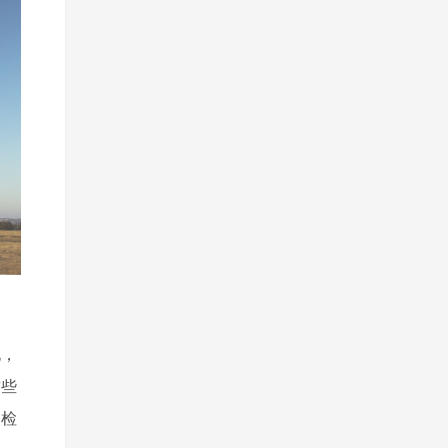
说，
这些
巡检