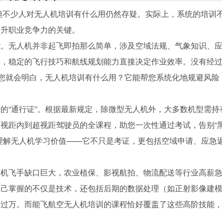
，但不少人对无人机培训有什么用仍然存疑。实际上，系统的培训
提升职业竞争力的关键。
能。无人机并非起飞即拍那么简单，涉及空域法规、气象知识、
中，稳定的飞行技巧和航线规划能力直接决定作业效率。没有经
候您就会明白，无人机培训有什么用？它能帮您系统化地规避风险
的“通行证”。根据最新规定，除微型无人机外，大多数机型需持
视距内到超视距驾驶员的全课程，助您一次性通过考试，告别“
理解无人机学习价值——它不只是考证，更包括空域申请、应急
人机飞手缺口巨大，农业植保、影视航拍、物流配送等行业高薪
自己掌握的不仅是技术，还包括后期的数据处理（如正射影像建
松过万。而能飞航空无人机培训的课程恰好覆盖了这些高阶技能