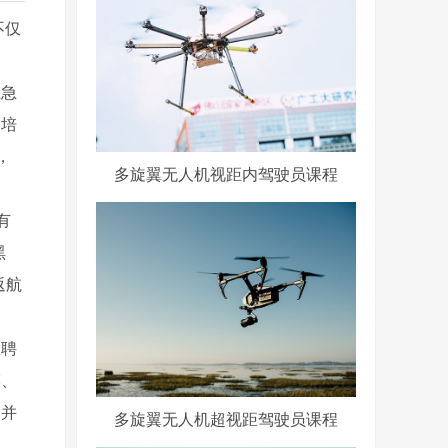
不仅
应急
过培
，
多旋翼无人机视距内驾驶员课程
有
黑
返航
急聘
模、
，并
多旋翼无人机超视距驾驶员课程