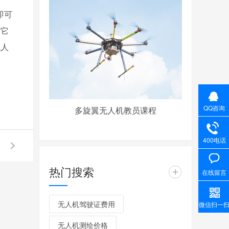
即可
？它
无人
QQ咨询
多旋翼无人机教员课程
400电话
热门搜索
+
在线留言
无人机驾驶证费用
微信扫一
无人机测绘价格