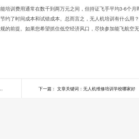
能培训费用通常在数千到两万元之间，但持证飞手平均3-6个月
训节约了时间成本和试错成本。总而言之，无人机培训有什么用
合规的前提。如果您希望抓住低空经济风口，尽快参加能飞航空
机培训招生简章：从零到持证飞手全攻略
下一篇：
文章关键词：无人机维修培训学校哪家好