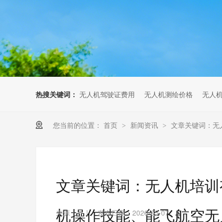
无人机考培创新专区
人社无人机职业工种实训系统
多旋翼无人机考培训练专用套
装
无人机考培基地工具
无人机考试评测系统
热搜关键词：
无人机驾驶证费用
无人机测绘价格
无人
您当前的位置：
首页
新闻资讯
文章关键词：无
>
>
文章关键词：无人机培训
机操作技能、能飞航空无
来源：
|
发布日期：2026-05-07