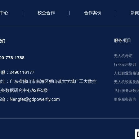
中心
校企合作
合作案例
新
服务项目
我们
无人机考证
00-778-1788
行业应用培训
服：2490116177
人社职业资格
地址：广东省佛山市南海区狮山镇大学城广工大数控
无人机设备及
装备数据研究中心A2座5楼
飞行服务及数
箱：Nengfei@gdpowerfly.com
更多服务咨询