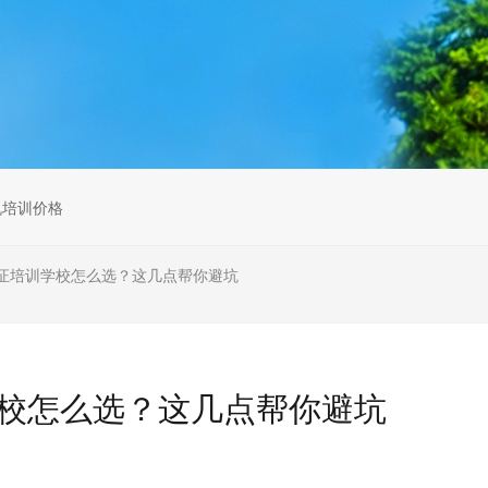
无人机组调维检
多旋翼无人机组装专用配件套
装
垂直起降固定翼装调实训教学
无人机套装
机培训价格
证培训学校怎么选？这几点帮你避坑
校怎么选？这几点帮你避坑