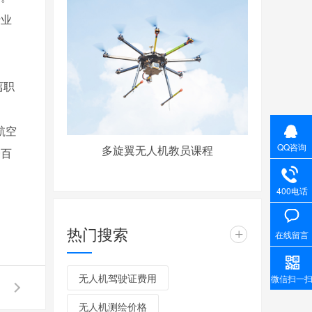
行业
离职
航空
QQ咨询
多旋翼无人机教员课程
一百
400电话
热门搜索
+
在线留言
无人机驾驶证费用
微信扫一
无人机测绘价格