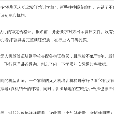
多“深圳无人机驾驶证培训学校”，新手往往眼花缭乱。选错了不
准识别良心机构。
A认可的审定合格证。报名前，务必要求对方出示资质文件。没有
人机培训”就具备完整训练资质，在行业内口碑扎实。
无人机驾驶证培训学校会配备持证教员，且教龄不低于3年。最
规、飞行原理讲得透彻。别忘了问一下学员的实际通过率数据。
不同的机型训练。一个靠谱的无人机培训机构哪家好？看它有没
拟器+真机结合的课程。同时，训练场地的空域是否合法也很关
不等。过低的价格往往藏着二次收费（比如补考费、空域使用费