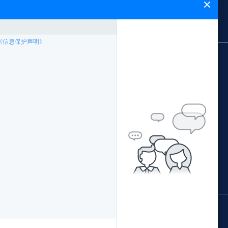
闻中心
能飞简介
网站地图
应用领域
案例专题
林业局应用方案
中国南方电网
公安局应用方案
西藏农牧局
证培训
交通局应用方案
阳江市公安局森林公安
配套产品
水利局应用方案
青海省地理国情监测院
据处理
环保局应用方案
广西柳州执法局
国土局应用方案
佛山珠江传媒
鄂尔多斯水土保持监督执法局