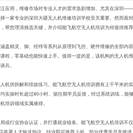
广泛应用，维修市场对专业人才的需求急剧增加。尤其在深圳—
选择一家专业的深圳大疆无人机维修培训学校至关重要。然而面
发，帮您理清挑选关键，并介绍能飞航空无人机培训为何值得推
须涵盖精灵、御、经纬等系列从原理到飞控、硬件维修的全部内
式课程，零基础也能快速上手。值得一提的是，该机构的无人机
上谈兵。
无人机供拆解和排故练习。能飞航空无人机培训拥有上千平米的
均实操时长超过80小时。据往期学员反馈，经过系统训练，能
人机培训领域实属难得。
航局或行业协会认证，并打通就业链条。能飞航空无人机培训不
锁店签署人才输送协议，结业即可推荐上岗，部分优秀学员直接进