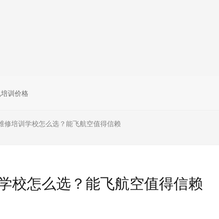
无人机组调维检
多旋翼无人机组装专用配件套
装
垂直起降固定翼装调实训教学
无人机套装
机培训价格
维修培训学校怎么选？能飞航空值得信赖
学校怎么选？能飞航空值得信赖