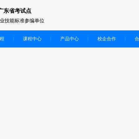
广东省考试点
业技能标准参编单位
程
课程中心
产品中心
校企合作
无人机vr虚拟仿真实训区
智慧交互显示大屏
无人机基础飞行模拟仿真教学
实训系统