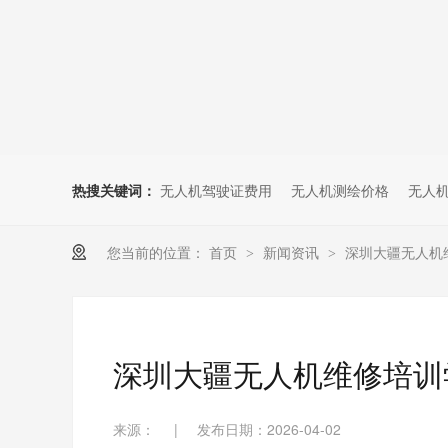
无人机考培创新专区
人社无人机职业工种实训系统
多旋翼无人机考培训练专用套
装
无人机考培基地工具
无人机考试评测系统
热搜关键词：
无人机驾驶证费用
无人机测绘价格
无人
您当前的位置：
首页
新闻资讯
深圳大疆无人机
>
>
深圳大疆无人机维修培训
来源：
|
发布日期：2026-04-02