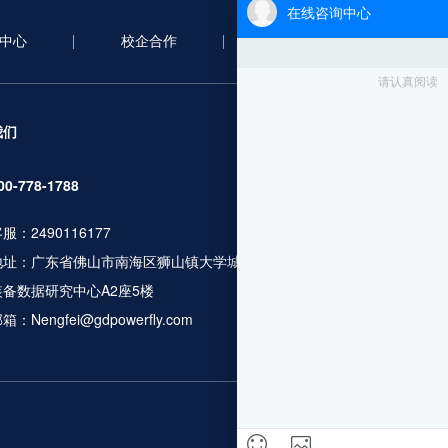
中心
校企合作
合作案例
新
服务项目
我们
无人机考证
00-778-1788
行业应用培训
服：2490116177
人社职业资格
地址：广东省佛山市南海区狮山镇大学城广工大数控
无人机设备及
装备数据研究中心A2座5楼
飞行服务及数
箱：Nengfei@gdpowerfly.com
更多服务咨询