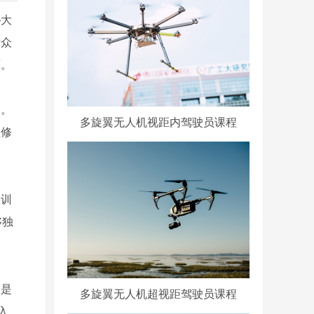
—大
对众
荐。
容。
多旋翼无人机视距内驾驶员课程
维修
实训
够独
仅是
多旋翼无人机超视距驾驶员课程
入