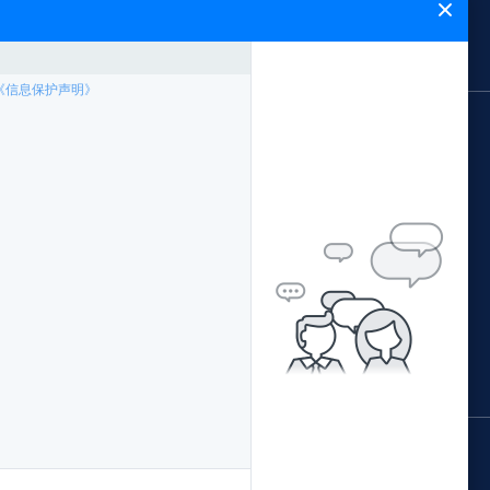
闻中心
能飞简介
网站地图
应用领域
案例专题
林业局应用方案
中国南方电网
公安局应用方案
西藏农牧局
证培训
交通局应用方案
阳江市公安局森林公安
配套产品
水利局应用方案
青海省地理国情监测院
据处理
环保局应用方案
广西柳州执法局
国土局应用方案
佛山珠江传媒
鄂尔多斯水土保持监督执法局