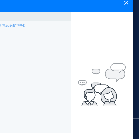
闻中心
能飞简介
网站地图
应用领域
案例专题
林业局应用方案
中国南方电网
公安局应用方案
西藏农牧局
证培训
交通局应用方案
阳江市公安局森林公安
配套产品
水利局应用方案
青海省地理国情监测院
据处理
环保局应用方案
广西柳州执法局
国土局应用方案
佛山珠江传媒
鄂尔多斯水土保持监督执法局