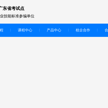
广东省考试点
业技能标准参编单位
程
课程中心
产品中心
校企合作
无人机vr虚拟仿真实训区
智慧交互显示大屏
无人机基础飞行模拟仿真教学
实训系统