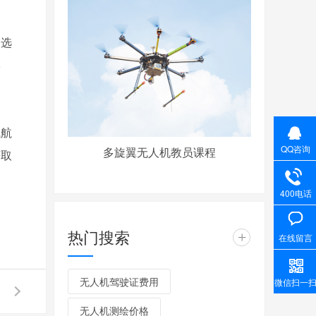
，选
学
飞航
QQ咨询
多旋翼无人机教员课程
获取
400电话
热门搜索
+
在线留言
无人机驾驶证费用
微信扫一
无人机测绘价格