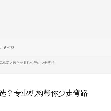
无人机组调维检
多旋翼无人机组装专用配件套
装
垂直起降固定翼装调实训教学
无人机套装
机培训价格
基地怎么选？专业机构帮你少走弯路
选？专业机构帮你少走弯路