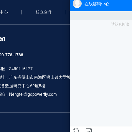
中心
校企合作
合作案例
新
服务项目
我们
无人机考证
00-778-1788
行业应用培训
服：2490116177
人社职业资格
地址：广东省佛山市南海区狮山镇大学城广工大数控
无人机设备及
装备数据研究中心A2座5楼
飞行服务及数
箱：Nengfei@gdpowerfly.com
更多服务咨询