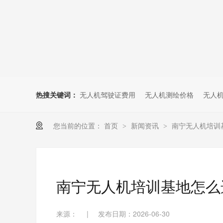
无人机考培创新专区
人社无人机职业工种实训系统
多旋翼无人机考培训练专用套
装
无人机考培基地工具
无人机考试评测系统
热搜关键词：
无人机驾驶证费用
无人机测绘价格
无人
您当前的位置：
首页
新闻资讯
南宁无人机培训
>
>
南宁无人机培训基地怎么
来源：
|
发布日期：2026-06-30