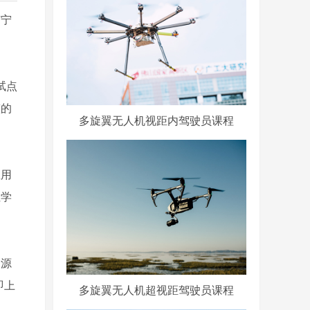
南宁
试点
整的
多旋翼无人机视距内驾驶员课程
练用
位学
资源
即上
多旋翼无人机超视距驾驶员课程