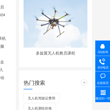
售后
24
果机
疑服
QQ咨询
多旋翼无人机教员课程
少走
400电话
入
行动
热门搜索
+
在线留言
无人机驾驶证费用
微信扫一
无人机测绘价格