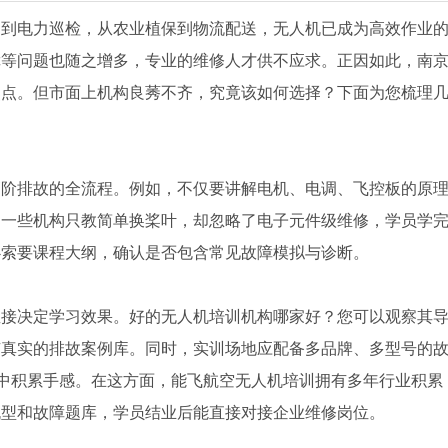
拍到电力巡检，从农业植保到物流配送，无人机已成为高效作业
障等问题也随之增多，专业的维修人才供不应求。正因如此，南
焦点。但市面上机构良莠不齐，究竟该如何选择？下面为您梳理
高阶排故的全流程。例如，不仅要讲解电机、电调、飞控板的原
。一些机构只教简单换桨叶，却忽略了电子元件级维修，学员学
必索要课程大纲，确认是否包含常见故障模拟与诊断。
直接决定学习效果。好的无人机培训机构哪家好？您可以观察其
有真实的排故案例库。同时，实训场地应配备多品牌、多型号的
”中积累手感。在这方面，能飞航空无人机培训拥有多年行业积累
机型和故障题库，学员结业后能直接对接企业维修岗位。