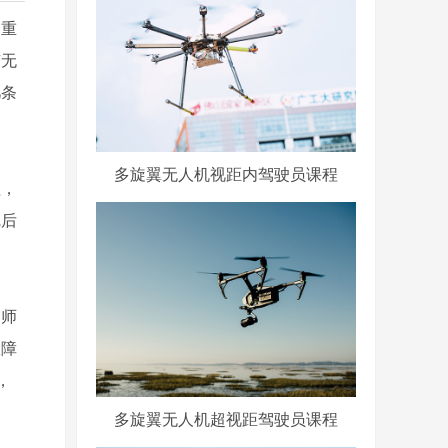
的重
京无
几条
多旋翼无人机视距内驾驶员课程
理，
完后
导师
故障
，
多旋翼无人机超视距驾驶员课程