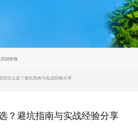
无人机组调维检
多旋翼无人机组装专用配件套
装
垂直起降固定翼装调实训教学
无人机套装
机培训价格
培训怎么选？避坑指南与实战经验分享
选？避坑指南与实战经验分享