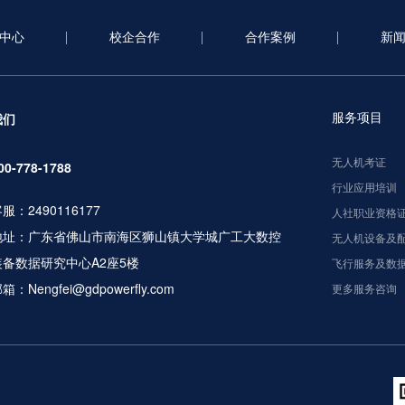
中心
校企合作
合作案例
新
服务项目
我们
无人机考证
00-778-1788
行业应用培训
服：2490116177
人社职业资格
地址：广东省佛山市南海区狮山镇大学城广工大数控
无人机设备及
装备数据研究中心A2座5楼
飞行服务及数
箱：Nengfei@gdpowerfly.com
更多服务咨询