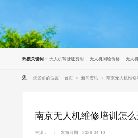
无人机考培创新专区
人社无人机职业工种实训系统
多旋翼无人机考培训练专用套
装
无人机考培基地工具
无人机考试评测系统
热搜关键词：
无人机驾驶证费用
无人机测绘价格
无人
您当前的位置：
首页
新闻资讯
南京无人机维修
>
>
南京无人机维修培训怎么
来源：
|
发布日期：2026-04-10