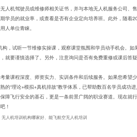
取无人机驾驶员或维修师相关证书，并与本地无人机服务公司、
期学员的就业率，或查看是否有企业定向培养班。此外，随着20
受用人单位青睐。
家机构，试听一节维修实操课，观察课堂氛围和学员动手机会。如
全，就要谨慎选择了。另外，注意询问是否有免费重修或课后答
合考量课程深度、师资实力、实训条件和后续服务。如果您希望
熟的“理论+模拟+真机排故”教学体系，已帮助数百名学员成功进
是保障飞行安全的基石，更是一条前景广阔的职业赛道。现在就
径吧！
、无人机培训机构哪家好、能飞航空无人机培训