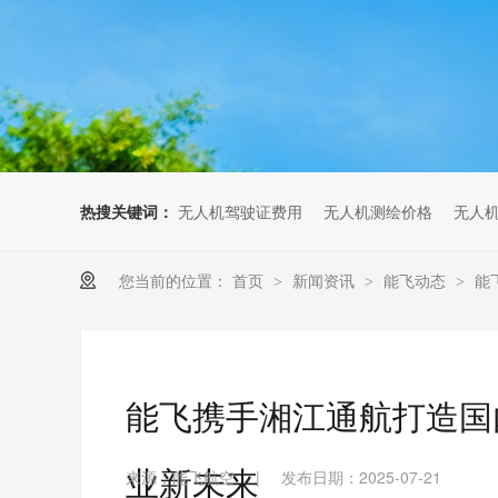
无人机考培创新专区
人社无人机职业工种实训系统
多旋翼无人机考培训练专用套
装
无人机考培基地工具
无人机考试评测系统
热搜关键词：
无人机驾驶证费用
无人机测绘价格
无人
您当前的位置：
首页
新闻资讯
能飞动态
能
>
>
>
能飞携手湘江通航打造国
业新未来
来源：能飞航空
|
发布日期：2025-07-21