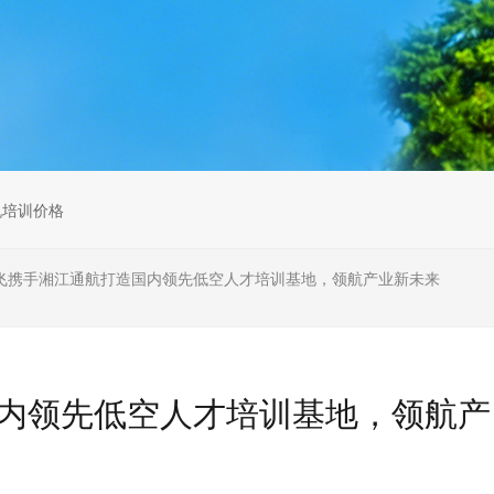
无人机组调维检
多旋翼无人机组装专用配件套
装
垂直起降固定翼装调实训教学
无人机套装
机培训价格
飞携手湘江通航打造国内领先低空人才培训基地，领航产业新未来
内领先低空人才培训基地，领航产