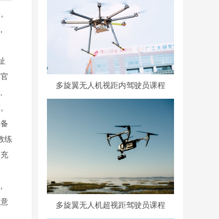
步。
，
址
其官
多旋翼无人机视距内驾驶员课程
新、
节。
具备
教练
供充
，
，意
多旋翼无人机超视距驾驶员课程