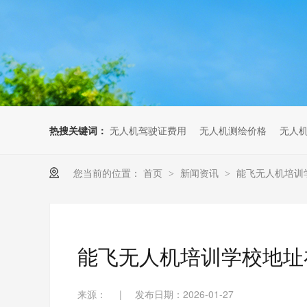
无人机考培创新专区
人社无人机职业工种实训系统
多旋翼无人机考培训练专用套
装
无人机考培基地工具
无人机考试评测系统
热搜关键词：
无人机驾驶证费用
无人机测绘价格
无人
您当前的位置：
首页
新闻资讯
能飞无人机培训
>
>
能飞无人机培训学校地址
来源：
|
发布日期：2026-01-27