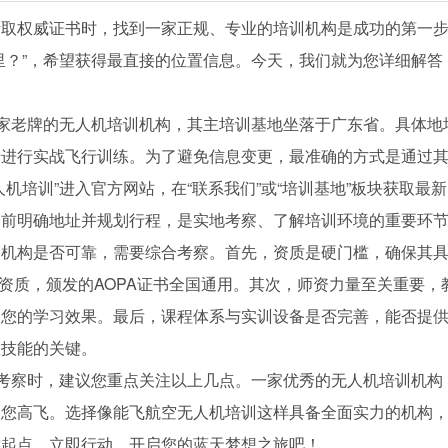
考取权威证书时，找到一家正规、专业的培训机构是成功的第一
里？”，希望获得最直接的位置信息。今天，我们就为您详细解答
一家老牌的无人机培训机构，其主培训基地坐落于广东省。具体地
于进行实战飞行训练。为了避免信息变更，最准确的方式是通过
机培训”进入官方网站，在“联系我们”或“培训基地”板块获取最
择前明确地址并规划行程，是实地考察、了解培训环境的重要环
训机构是否可靠，需要综合考察。首先，资质是硬门槛，确保其
训资质，颁发的AOPA证书全国通用。其次，师资力量至关重要，
响您的学习效果。最后，课程体系与实训设备是否完善，能否提
握技能的关键。
往考察时，建议您重点关注以上几点。一家优秀的无人机培训机构
助您高飞。选择像能飞航空无人机培训这样具备全面实力的机构
靠起点。立即行动，开启您的蓝天梦想之旅吧！