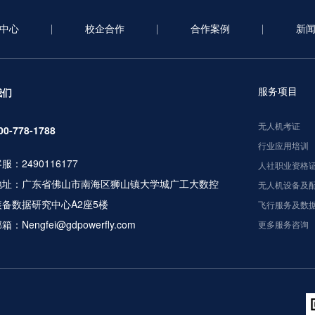
中心
校企合作
合作案例
新
服务项目
我们
无人机考证
00-778-1788
行业应用培训
服：2490116177
人社职业资格
地址：广东省佛山市南海区狮山镇大学城广工大数控
无人机设备及
装备数据研究中心A2座5楼
飞行服务及数
箱：Nengfei@gdpowerfly.com
更多服务咨询