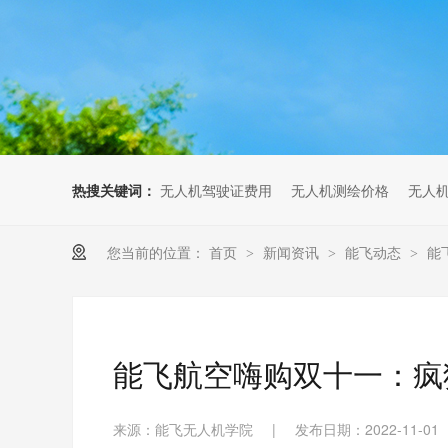
无人机考培创新专区
人社无人机职业工种实训系统
多旋翼无人机考培训练专用套
装
无人机考培基地工具
无人机考试评测系统
热搜关键词：
无人机驾驶证费用
无人机测绘价格
无人
您当前的位置：
首页
新闻资讯
能飞动态
能
>
>
>
能飞航空嗨购双十一：疯
来源：能飞无人机学院
|
发布日期：2022-11-01