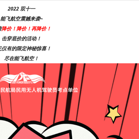
2022 双十一
能飞航空震撼来袭~
接
降价！降价！再降价！
击穿底价的活动！
无仅有的限定神秘惊喜！
尽在能飞航空！