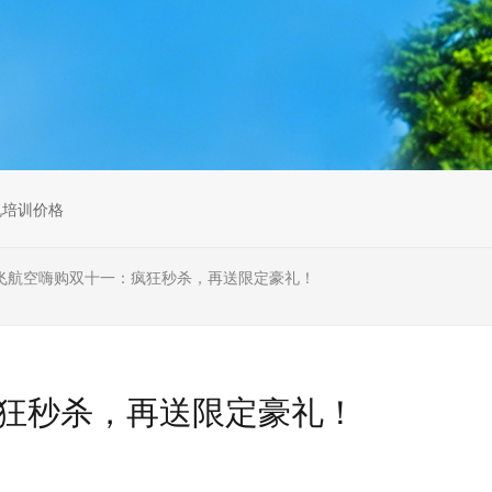
无人机组调维检
多旋翼无人机组装专用配件套
装
垂直起降固定翼装调实训教学
无人机套装
机培训价格
飞航空嗨购双十一：疯狂秒杀，再送限定豪礼！
狂秒杀，再送限定豪礼！