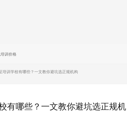
无人机组调维检
多旋翼无人机组装专用配件套
装
垂直起降固定翼装调实训教学
无人机套装
机培训价格
证培训学校有哪些？一文教你避坑选正规机构
校有哪些？一文教你避坑选正规机