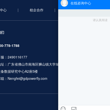
中心
校企合作
合作案例
新
服务项目
我们
无人机考证
00-778-1788
行业应用培训
服：2490116177
人社职业资格
地址：广东省佛山市南海区狮山镇大学城广工大数控
无人机设备及
装备数据研究中心A2座5楼
飞行服务及数
箱：Nengfei@gdpowerfly.com
更多服务咨询