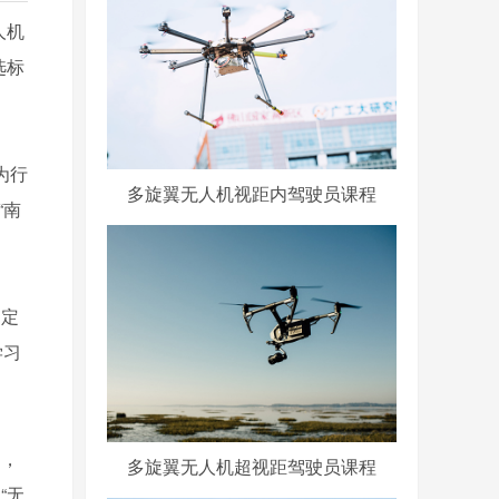
人机
选标
为行
多旋翼无人机视距内驾驶员课程
“南
固定
学习
训，
多旋翼无人机超视距驾驶员课程
“无