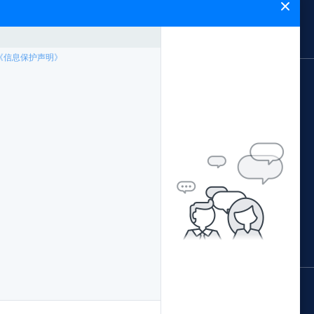
闻中心
能飞简介
网站地图
应用领域
案例专题
林业局应用方案
中国南方电网
公安局应用方案
西藏农牧局
证培训
交通局应用方案
阳江市公安局森林公安
配套产品
水利局应用方案
青海省地理国情监测院
据处理
环保局应用方案
广西柳州执法局
国土局应用方案
佛山珠江传媒
鄂尔多斯水土保持监督执法局