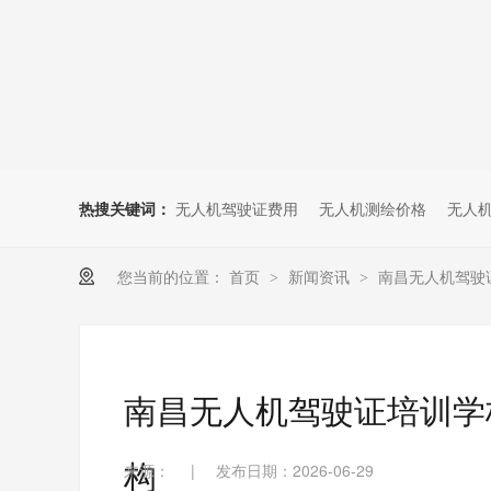
无人机考培创新专区
人社无人机职业工种实训系统
多旋翼无人机考培训练专用套
装
无人机考培基地工具
无人机考试评测系统
热搜关键词：
无人机驾驶证费用
无人机测绘价格
无人
您当前的位置：
首页
新闻资讯
南昌无人机驾驶
>
>
南昌无人机驾驶证培训学
构
来源：
|
发布日期：2026-06-29