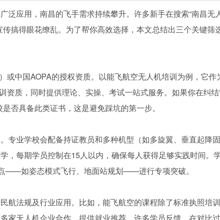
广泛应用，南昌的飞手需求持续攀升。许多新手在搜索“南昌无
宣传搞得眼花缭乱。为了帮你高效选择，本文总结出三个关键筛
C）或中国AOPA的授权资质。以能飞航空无人机培训为例，它作
培训资质，同时提供理论、实操、考试一站式服务。如果你在纠结
校是否具备此类证书，这是避免踩坑的第一步。
率。专业学校会配备持证教员和多种机型（如多旋翼、垂直起降
学，每期学员控制在15人以内，确保每人获得足够实践时间。
难点——如姿态模式飞行、地面站规划——进行专项突破。
新民航法规及行业应用。比如，能飞航空的课程除了标准执照培
多家无人机企业合作，提供就业推荐。许多学员反馈，在对比过