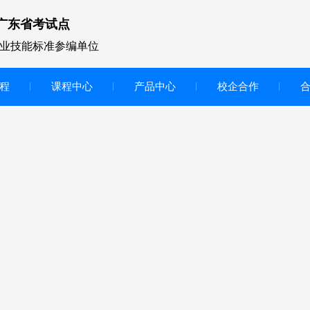
广东省考试点
业技能标准参编单位
程
课程中心
产品中心
校企合作
无人机vr虚拟仿真实训区
智慧交互显示大屏
无人机基础飞行模拟仿真教学
实训系统