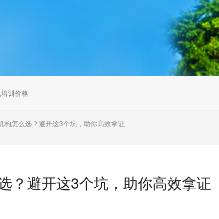
无人机组调维检
多旋翼无人机组装专用配件套
装
垂直起降固定翼装调实训教学
无人机套装
机培训价格
机构怎么选？避开这3个坑，助你高效拿证
选？避开这3个坑，助你高效拿证