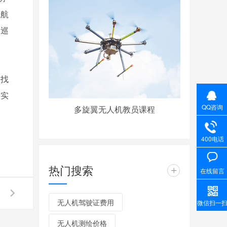
飞航
力巡
。找
，实
QQ咨询
多旋翼无人机教员课程
400电话
热门搜索
+
在线留言
无人机驾驶证费用
微信扫一
无人机测绘价格