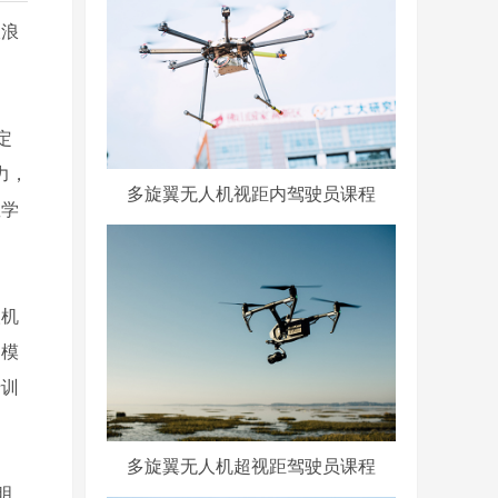
仅浪
定
力，
多旋翼无人机视距内驾驶员课程
教学
人机
的模
行训
多旋翼无人机超视距驾驶员课程
明