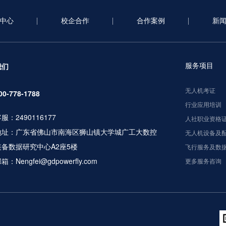
中心
校企合作
合作案例
新
服务项目
我们
无人机考证
00-778-1788
行业应用培训
服：2490116177
人社职业资格
地址：广东省佛山市南海区狮山镇大学城广工大数控
无人机设备及
装备数据研究中心A2座5楼
飞行服务及数
箱：Nengfei@gdpowerfly.com
更多服务咨询