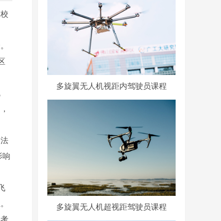
学校
验。
区
多旋翼无人机视距内驾驶员课程
机
训，
合法
影响
飞
位。
多旋翼无人机超视距驾驶员课程
地考