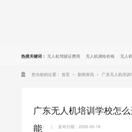
无人机考培创新专区
人社无人机职业工种实训系统
多旋翼无人机考培训练专用套
装
无人机考培基地工具
无人机考试评测系统
热搜关键词：
无人机驾驶证费用
无人机测绘价格
无人
您当前的位置：
首页
新闻资讯
广东无人机培训
>
>
广东无人机培训学校怎么
能
来源：
|
发布日期：2026-05-18