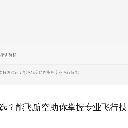
无人机组调维检
多旋翼无人机组装专用配件套
装
垂直起降固定翼装调实训教学
无人机套装
机培训价格
学校怎么选？能飞航空助你掌握专业飞行技能
选？能飞航空助你掌握专业飞行技