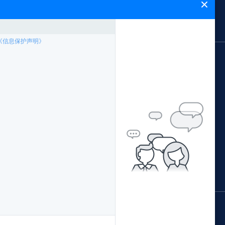
闻中心
能飞简介
网站地图
应用领域
案例专题
林业局应用方案
中国南方电网
公安局应用方案
西藏农牧局
证培训
交通局应用方案
阳江市公安局森林公安
配套产品
水利局应用方案
青海省地理国情监测院
据处理
环保局应用方案
广西柳州执法局
国土局应用方案
佛山珠江传媒
鄂尔多斯水土保持监督执法局