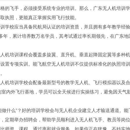
合格的飞手，必须接受系统专业的培训。那么，广东无人机培训
考取执照，更能真正掌握实用飞行技能。
培训学校应当具备民航局认证的培训资质，并且拥有多年教学经
业多年，累计培养数万名学员，其考试通过率长期领先，在广东地
无人机培训课程会覆盖多旋翼、直升机、垂直起降固定翼等多种
）设置专项实训。能飞航空无人机培训不仅提供标准化的执照培
岗。
无人机培训学校会配备最新型号的教学无人机、飞行模拟器以及
米的室内外飞行基地，学员可以全天候进行实操练习，避免因天气
能做什么”？好的培训学校会与无人机企业建立人才输送通道。能
作，定期举办招聘会，帮助学员顺利进入无人机飞手、教员等岗
对比师资、课程、通过率和就业服务。如果你正在犹豫，不妨实