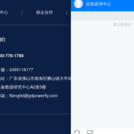
中心
校企合作
合作案例
新
服务项目
我们
无人机考证
00-778-1788
行业应用培训
服：2490116177
人社职业资格
地址：广东省佛山市南海区狮山镇大学城广工大数控
无人机设备及
装备数据研究中心A2座5楼
飞行服务及数
箱：Nengfei@gdpowerfly.com
更多服务咨询