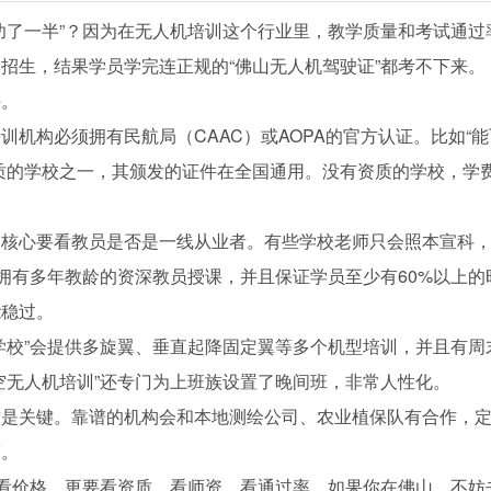
功了一半”？因为在无人机培训这个行业里，教学质量和考试通过
招生，结果学员学完连正规的“佛山无人机驾驶证”都考不下来。
手。
机构必须拥有民航局（CAAC）或AOPA的官方认证。比如“能
质的学校之一，其颁发的证件在全国通用。没有资质的学校，学
，核心要看教员是否是一线从业者。有些学校老师只会照本宣科
由拥有多年教龄的资深教员授课，并且保证学员至少有60%以上的
能稳过。
学校”会提供多旋翼、垂直起降固定翼等多个机型培训，并且有周
空无人机培训”还专门为上班族设置了晚间班，非常人性化。
才是关键。靠谱的机构会和本地测绘公司、农业植保队有合作，
楚。
只看价格，更要看资质、看师资、看通过率。如果你在佛山，不妨