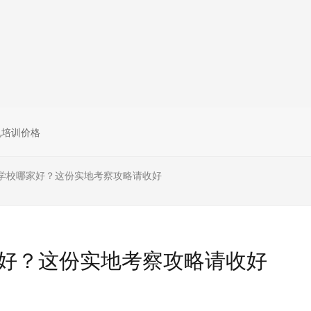
无人机组调维检
多旋翼无人机组装专用配件套
装
垂直起降固定翼装调实训教学
无人机套装
机培训价格
学校哪家好？这份实地考察攻略请收好
好？这份实地考察攻略请收好