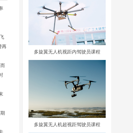
率
飞
费再
多旋翼无人机视距内驾驶员课程
，而
时
末
定期
多旋翼无人机超视距驾驶员课程
去