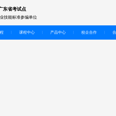
广东省考试点
业技能标准参编单位
程
课程中心
产品中心
校企合作
无人机vr虚拟仿真实训区
智慧交互显示大屏
无人机基础飞行模拟仿真教学
实训系统