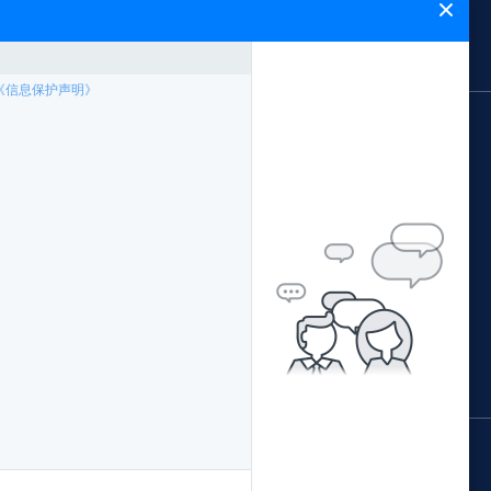
闻中心
能飞简介
网站地图
应用领域
案例专题
林业局应用方案
中国南方电网
公安局应用方案
西藏农牧局
证培训
交通局应用方案
阳江市公安局森林公安
配套产品
水利局应用方案
青海省地理国情监测院
据处理
环保局应用方案
广西柳州执法局
国土局应用方案
佛山珠江传媒
鄂尔多斯水土保持监督执法局