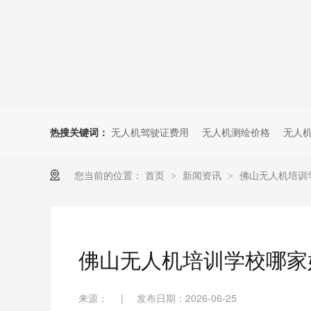
无人机考培创新专区
人社无人机职业工种实训系统
多旋翼无人机考培训练专用套
装
无人机考培基地工具
无人机考试评测系统
热搜关键词：
无人机驾驶证费用
无人机测绘价格
无人
您当前的位置：
首页
新闻资讯
佛山无人机培训
>
>
佛山无人机培训学校哪家
来源：
|
发布日期：2026-06-25