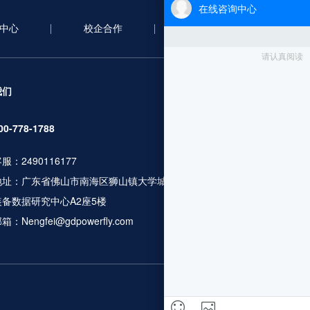
中心
校企合作
合作案例
新
服务项目
我们
无人机考证
00-778-1788
行业应用培训
服：2490116177
人社职业资格
地址：广东省佛山市南海区狮山镇大学城广工大数控
无人机设备及
装备数据研究中心A2座5楼
飞行服务及数
箱：Nengfei@gdpowerfly.com
更多服务咨询