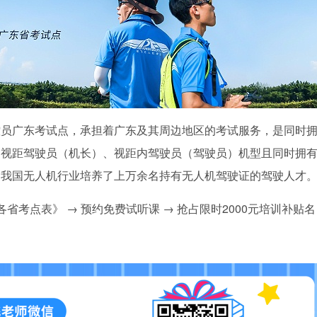
控员广东考试点，承担着广东及其周边地区的考试服务，是同时
超视距驾驶员（机长）、视距内驾驶员（驾驶员）机型且同时拥
为我国无人机行业培养了上万余名持有无人机驾驶证的驾驶人才
+各省考点表》 → 预约免费试听课 → 抢占限时2000元培训补贴名