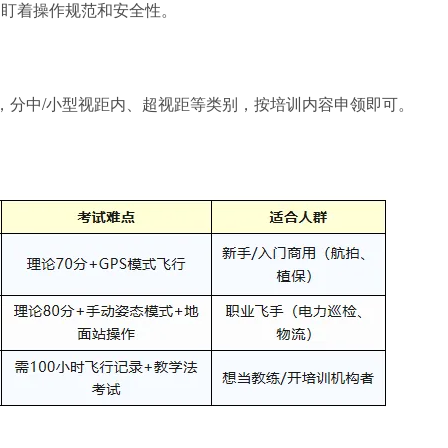
官盯着操作规范和安全性。
手，分中/小型视距内、超视距等类别，按培训内容申领即可。