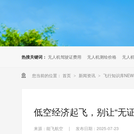
无人机考培创新专区
人社无人机职业工种实训系统
多旋翼无人机考培训练专用套
装
无人机考培基地工具
无人机考试评测系统
热搜关键词：
无人机驾驶证费用
无人机测绘价格
无人
您当前的位置：
首页
新闻资讯
飞行知识库NEW
>
>
低空经济起飞，别让“无证
来源：能飞航空
|
发布日期：2025-07-23