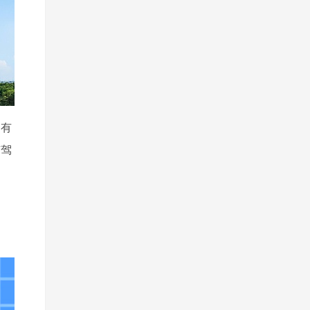
拥有
有驾
。