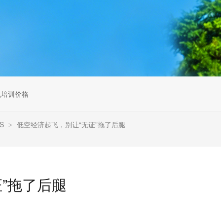
无人机组调维检
多旋翼无人机组装专用配件套
装
垂直起降固定翼装调实训教学
无人机套装
机培训价格
S
低空经济起飞，别让“无证”拖了后腿
>
”拖了后腿