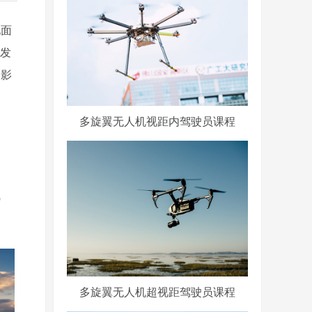
地面
其发
的影
多旋翼无人机视距内驾驶员课程
飞
多旋翼无人机超视距驾驶员课程