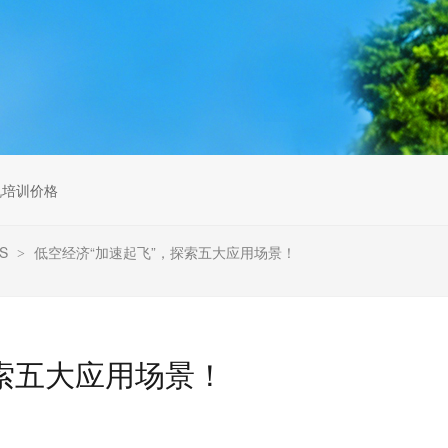
无人机组调维检
多旋翼无人机组装专用配件套
装
垂直起降固定翼装调实训教学
无人机套装
机培训价格
S
低空经济“加速起飞”，探索五大应用场景！
>
探索五大应用场景！