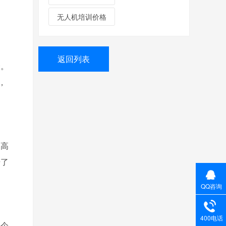
无人机培训价格
返回列表
择。
，
便高
升了
QQ咨询
400电话
多个