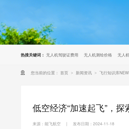
无人机考培创新专区
人社无人机职业工种实训系统
多旋翼无人机考培训练专用套
装
无人机考培基地工具
无人机考试评测系统
热搜关键词：
无人机驾驶证费用
无人机测绘价格
无人
您当前的位置：
首页
新闻资讯
飞行知识库NEW
>
>
低空经济“加速起飞”，
来源：能飞航空
|
发布日期：2024-11-18