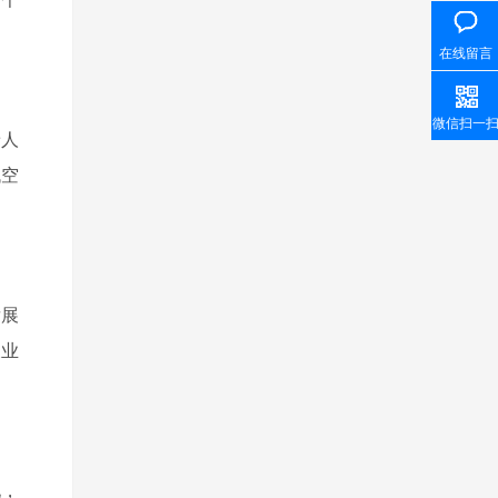
在线留言
微信扫一
着人
低空
发展
农业
化，