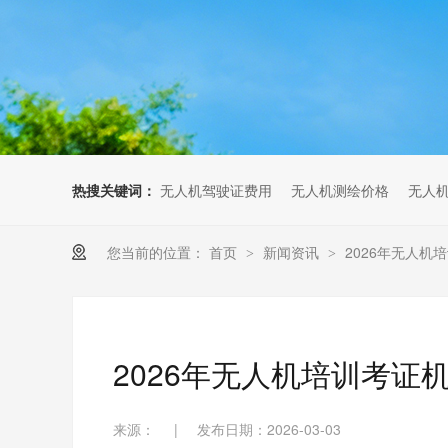
无人机考培创新专区
人社无人机职业工种实训系统
多旋翼无人机考培训练专用套
装
无人机考培基地工具
无人机考试评测系统
热搜关键词：
无人机驾驶证费用
无人机测绘价格
无人
您当前的位置：
首页
新闻资讯
2026年无人
>
>
2026年无人机培训考证
来源：
|
发布日期：2026-03-03