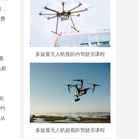
而，
浪费
多旋翼无人机视距内驾驶员课程
基
飞航
化
节约
均从
多旋翼无人机超视距驾驶员课程