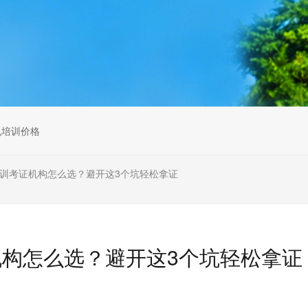
无人机组调维检
多旋翼无人机组装专用配件套
装
垂直起降固定翼装调实训教学
无人机套装
机培训价格
机培训考证机构怎么选？避开这3个坑轻松拿证
机构怎么选？避开这3个坑轻松拿证