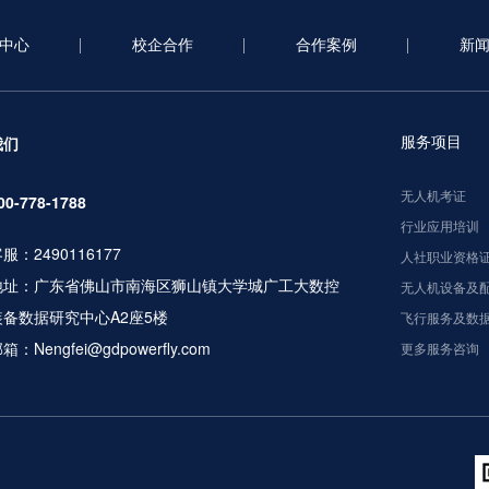
中心
校企合作
合作案例
新
服务项目
我们
无人机考证
00-778-1788
行业应用培训
服：2490116177
人社职业资格
地址：广东省佛山市南海区狮山镇大学城广工大数控
无人机设备及
装备数据研究中心A2座5楼
飞行服务及数
箱：Nengfei@gdpowerfly.com
更多服务咨询