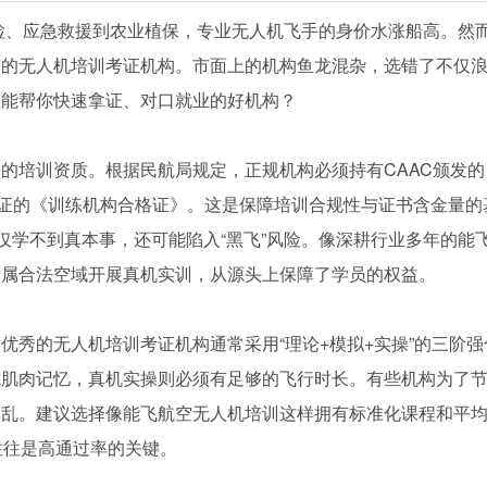
巡检、应急救援到农业植保，专业无人机飞手的身价水涨船高。然
谱的无人机培训考证机构。市面上的机构鱼龙混杂，选错了不仅
正能帮你快速拿证、对口就业的好机构？
的培训资质。根据民航局规定，正规机构必须持有CAAC颁发的
认证的《训练机构合格证》。这是保障培训合规性与证书含金量的
仅学不到真本事，还可能陷入“黑飞”风险。像深耕行业多年的能
专属合法空域开展真机实训，从源头上保障了学员的权益。
优秀的无人机培训考证机构通常采用“理论+模拟+实操”的三阶强
成肌肉记忆，真机实操则必须有足够的飞行时长。有些机构为了
脚乱。建议选择像能飞航空无人机培训这样拥有标准化课程和平
往往是高通过率的关键。