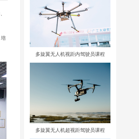
费、
，培
多旋翼无人机视距内驾驶员课程
多旋翼无人机超视距驾驶员课程