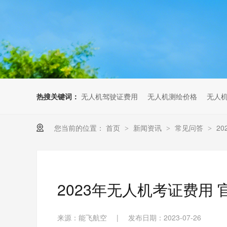
无人机考培创新专区
人社无人机职业工种实训系统
多旋翼无人机考培训练专用套
装
无人机考培基地工具
无人机考试评测系统
热搜关键词：
无人机驾驶证费用
无人机测绘价格
无人
您当前的位置：
首页
新闻资讯
常见问答
2
>
>
>
2023年无人机考证费用
来源：能飞航空
|
发布日期：2023-07-26