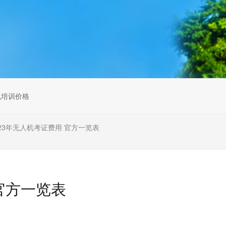
无人机组调维检
多旋翼无人机组装专用配件套
装
垂直起降固定翼装调实训教学
无人机套装
机培训价格
023年无人机考证费用 官方一览表
 官方一览表