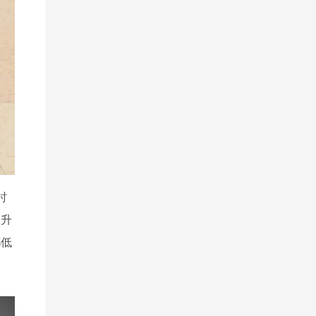
时
直升
都低