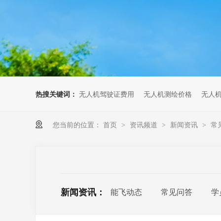
无人机考培创新专区
人社无人机职业工种实训系统
多旋翼无人机考培训练专用套
装
无人机考培基地工具
无人机考试评测系统
热搜关键词：
无人机驾驶证费用
无人机测绘价格
无人
您当前的位置：
首页
资讯频道
新闻资讯
常
>
>
>
新闻资讯：
能飞动态
常见问答
学