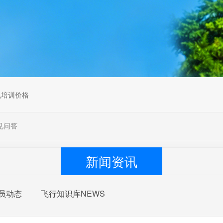
无人机组调维检
多旋翼无人机组装专用配件套
装
垂直起降固定翼装调实训教学
无人机套装
机培训价格
见问答
新闻资讯
员动态
飞行知识库NEWS