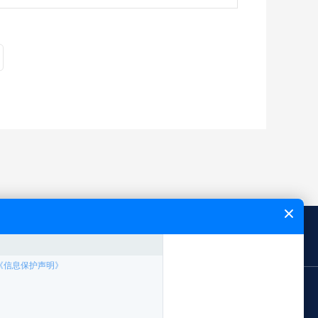
闻中心
能飞简介
网站地图
应用领域
案例专题