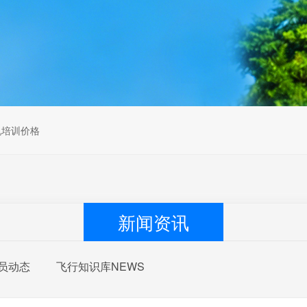
无人机组调维检
多旋翼无人机组装专用配件套
装
垂直起降固定翼装调实训教学
无人机套装
机培训价格
新闻资讯
员动态
飞行知识库NEWS