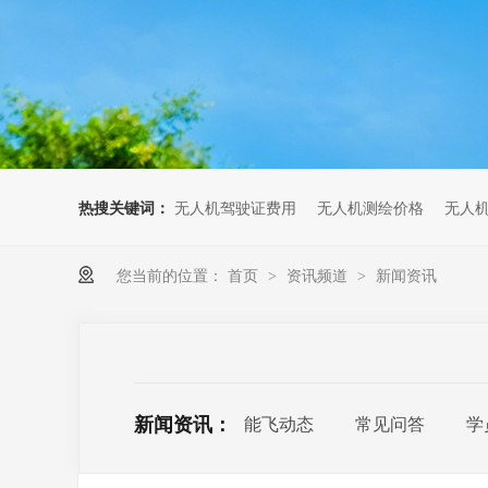
无人机考培创新专区
人社无人机职业工种实训系统
多旋翼无人机考培训练专用套
装
无人机考培基地工具
无人机考试评测系统
热搜关键词：
无人机驾驶证费用
无人机测绘价格
无人
您当前的位置：
首页
资讯频道
新闻资讯
>
>
新闻资讯：
能飞动态
常见问答
学