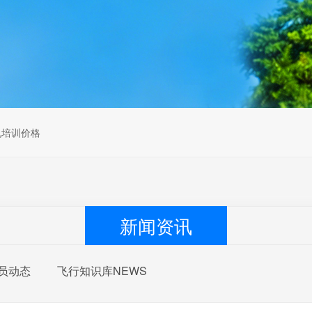
无人机组调维检
多旋翼无人机组装专用配件套
装
垂直起降固定翼装调实训教学
无人机套装
机培训价格
新闻资讯
员动态
飞行知识库NEWS