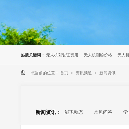
无人机考培创新专区
人社无人机职业工种实训系统
多旋翼无人机考培训练专用套
装
无人机考培基地工具
无人机考试评测系统
热搜关键词：
无人机驾驶证费用
无人机测绘价格
无人
您当前的位置：
首页
资讯频道
新闻资讯
>
>
新闻资讯：
能飞动态
常见问答
学